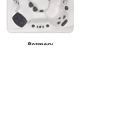
Rozmery
214 cm x 214 cm x 97 cm
Séria Twilight TS 7.25
6-7 sedadiel