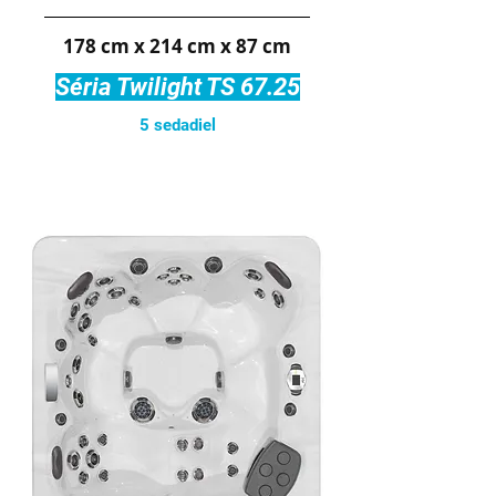
178 cm x 214 cm x 87 cm
Séria Twilight TS 67.25
5 sedadiel