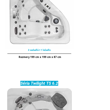
2 sedadlá + 1 ležadlo
Rozmery
199 cm x 199 cm x 87 cm
Séria Twilight TS 6.2