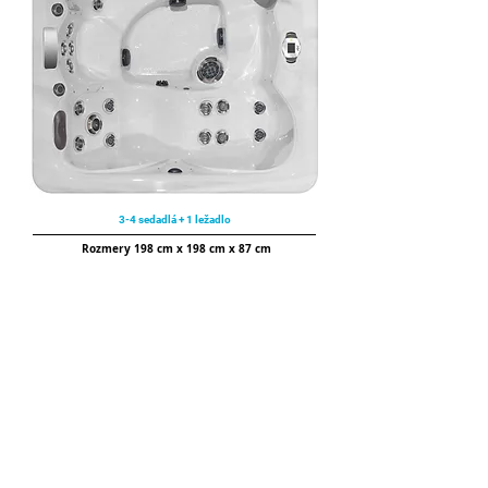
3-4 sedadlá + 1 ležadlo
Rozmery
198 cm x 198 cm x 87 cm