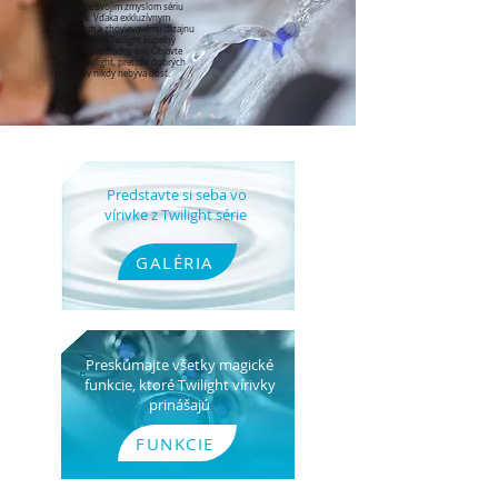
Doprajte svojim zmyslom sériu
Twilight. Vďaka exkluzívnym
funkciám a zhovievavému dizajnu
vytvára séria Twilight kúpeľný
zážitok ako žiadny iný. Objavte
viac s Twilight, pretože dobrých
zážitkov nikdy nebýva dosť.
Predstavte si seba vo
vírivke z Twilight série
GALÉRIA
Preskúmajte všetky magické
funkcie, ktoré Twilight vírivky
prinášajú
FUNKCIE