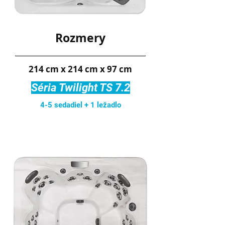
Rozmery
214 cm x 214 cm x 97 cm
Séria Twilight TS 7.2
4-5 sedadiel + 1 ležadlo