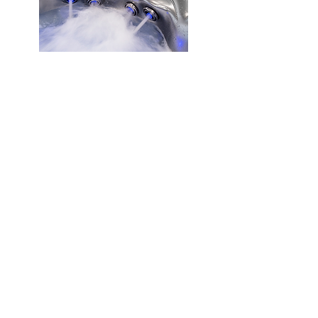
INSPIRE
Torch
AWARD
Award
ERNST &
YOUNG
ENTREPRENEUR
OF THE YEAR
Vyrobené v USA
Copyright © 2021 by AquaLuxus s.r.o.
Výhradný distribútor pre MasterSpas na Slovensku a
Českej Republike