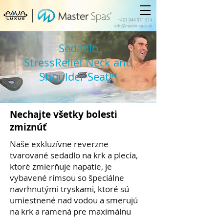
+421 944 571 914
info@master-spas.sk
Sedadlo
StressRelief Neck and
Shoulder Seat™
Nechajte všetky bolesti
zmiznúť
Naše exkluzívne reverzne
tvarované sedadlo na krk a plecia,
ktoré zmierňuje napätie, je
vybavené rímsou so špeciálne
navrhnutými tryskami, ktoré sú
umiestnené nad vodou a smerujú
na krk a ramená pre maximálnu