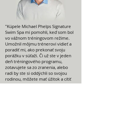
"Kúpele Michael Phelps Signature
Swim Spa mi pomohli, keď som bol
vo vážnom tréningovom režime.
Umožnil môjmu trénerovi vidieť a
poradiť mi, ako prekonať svoju
porážku v súťaži. Či už ste v jeden
deň tréningového programu,
zotavujete sa zo zranenia, alebo
radi by ste si oddýchli so svojou
rodinou, môžete mať úžitok a cítiť
sa skvele v kúpeľoch Michael Phelps
Signature Swim Spa od spoločnosti
Master Spas. “
Michael Phelps
, 23-násobný zlatý medailista