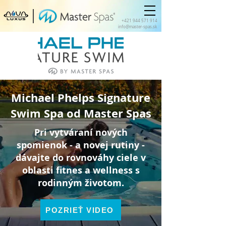
+421 944 571 914
info@master-spas.sk
Michael Phelps Signature
Swim Spa od Master Spas
Pri vytváraní nových
spomienok - a novej rutiny -
dávajte do rovnováhy ciele v
oblasti fitnes a wellness s
rodinným životom.
POZRIEŤ VIDEO