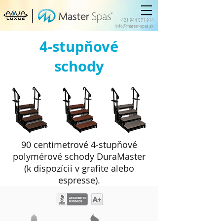
+421 944 571 914
info@master-spas.sk
4-stupňové
schody
90 centimetrové 4-stupňové
polymérové schody DuraMaster
(k dispozícii v grafite alebo
espresse).