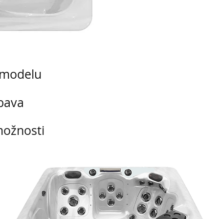
a modelu
bava
možnosti