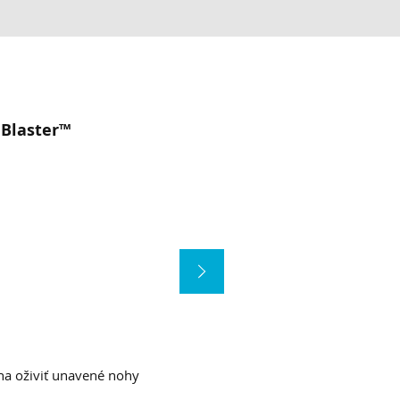
 Blaster™
a oživiť unavené nohy