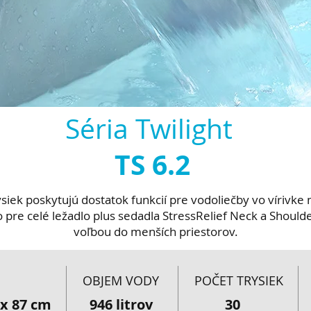
Séria Twilight
TS 6.2
ek poskytujú dostatok funkcií pre vodoliečby vo vírivke 
 pre celé ležadlo plus sedadla StressRelief Neck a Shoulder
voľbou do menších priestorov.
OBJEM VODY
POČET TRYSIEK
 x 87 cm
946 litrov
30