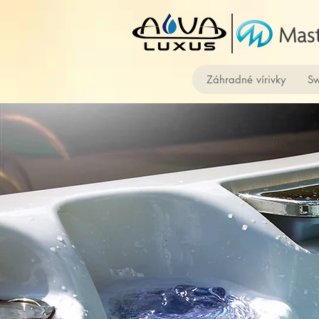
Záhradné vírivky
Sw