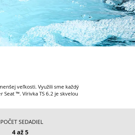
menšej veľkosti. Využili sme každý
 Seat ™. Vírivka TS 6.2 je skvelou
POČET SEDADIEL
4 až 5