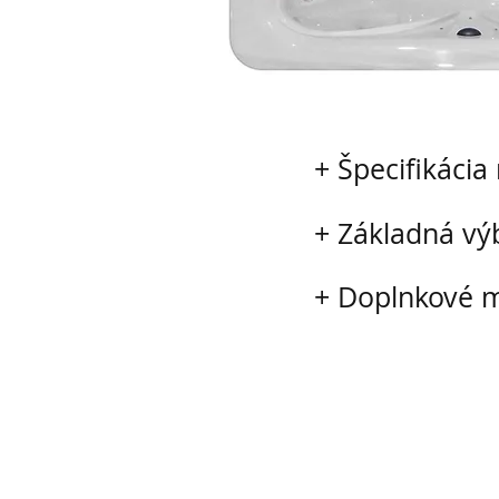
+ Špecifikáci
+ Základná vý
+ Doplnkové 