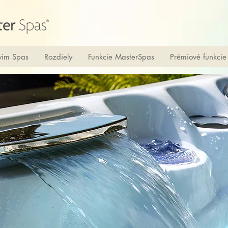
im Spas
Rozdiely
Funkcie MasterSpas
Prémiové funkcie