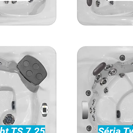
ght TS 7.25
Séria Tw