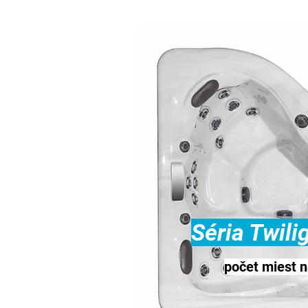
Séria Twili
počet miest n