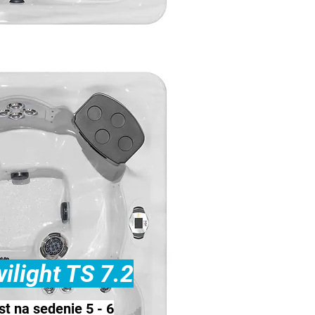
ilight TS 7.2
t na sedenie 5 - 6