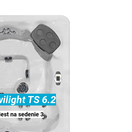
ilight TS 6.2
est na sedenie 3