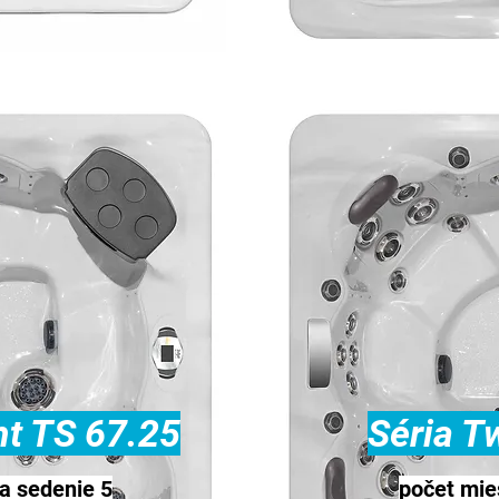
ht TS 67.25
Séria Tw
a sedenie 5
počet mies