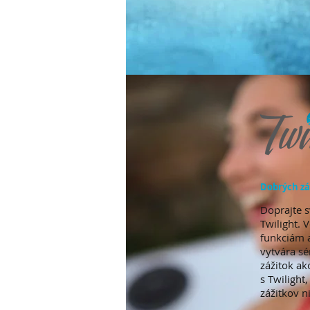
Dobrých zá
Doprajte 
Twilight.
funkciám 
vytvára sé
zážitok ak
s Twilight
zážitkov n