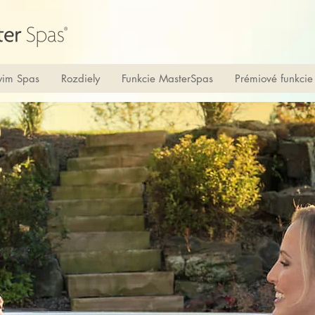
im Spas
Rozdiely
Funkcie MasterSpas
Prémiové funkcie