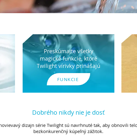
Preskúmajte všetky
magické funkcie, ktoré
Twilight vírivky prinášajú
FUNKCIE
Dobrého nikdy nie je dosť
hovievavý dizajn série Twilight sú navrhnuté tak, aby obnovili tel
bezkonkurenčný kúpeľný zážitok.