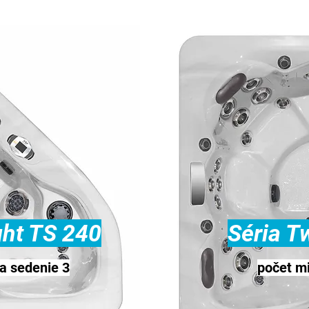
ght TS 240
Séria Tw
a sedenie 3
počet mi