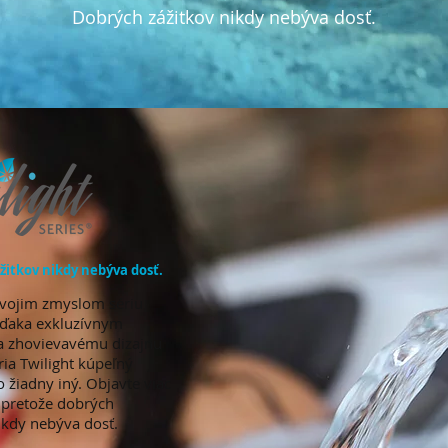
Dobrých zážitkov nikdy nebýva dosť.
žitkov nikdy nebýva dosť.
svojim zmyslom sériu
 Vďaka exkluzívnym
a zhovievavému dizajnu
ria Twilight kúpeľný
o žiadny iný. Objavte viac
, pretože dobrých
ikdy nebýva dosť.