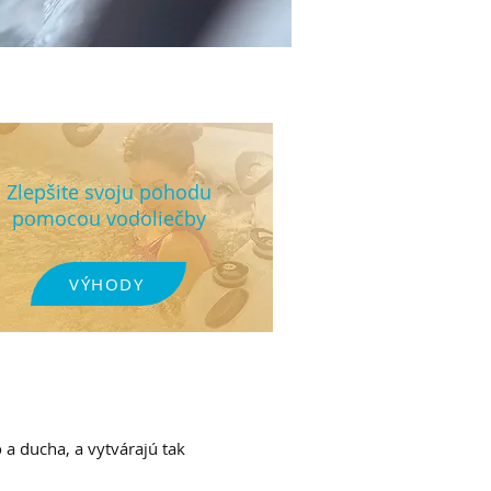
Zlepšite svoju pohodu
pomocou vodoliečby
VÝHODY
o a ducha, a vytvárajú tak