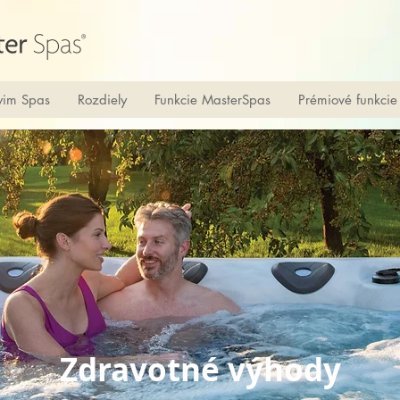
im Spas
Rozdiely
Funkcie MasterSpas
Prémiové funkcie
Zdravotné výhody