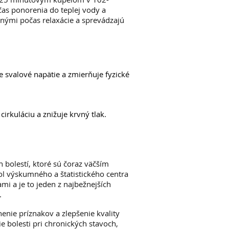
as ponorenia do teplej vody a
nými počas relaxácie a sprevádzajú
e svalové napätie a zmierňuje fyzické
cirkuláciu a znižuje krvný tlak.
 bolestí, ktoré sú čoraz väčším
l výskumného a štatistického centra
mi a je to jeden z najbežnejších
.
enie príznakov a zlepšenie kvality
e bolesti pri chronických stavoch,