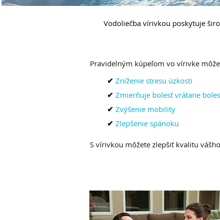
Vodoliečba vírivkou poskytuje ši
Pravidelným kúpeľom vo vírivke môže
✔
Zníženie stresu úzkosti
✔
Zmierňuje bolesť vrátane boles
✔
Zvýšenie mobility
✔
Zlepšenie spánoku
S vírivkou môžete zlepšiť kvalitu vášho
ZNÍŽTE NEPRÍJEMNÝ STR