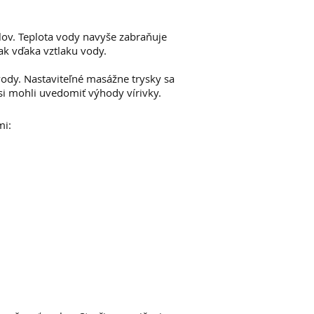
alov. Teplota vody navyše zabraňuje
lak vďaka vztlaku vody.
 vody. Nastaviteľné masážne trysky sa
si mohli uvedomiť výhody vírivky.
mi: