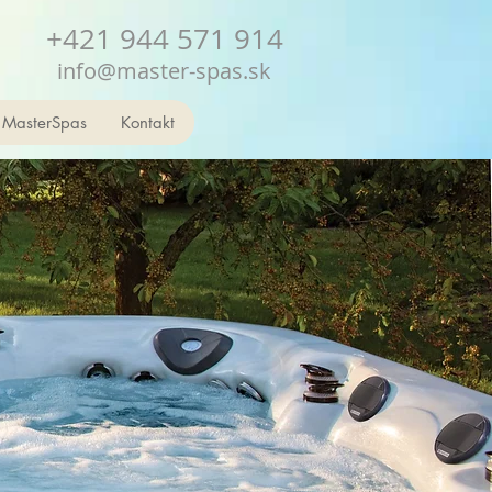
+421 944 571 914
info@master-spas.sk
 MasterSpas
Kontakt