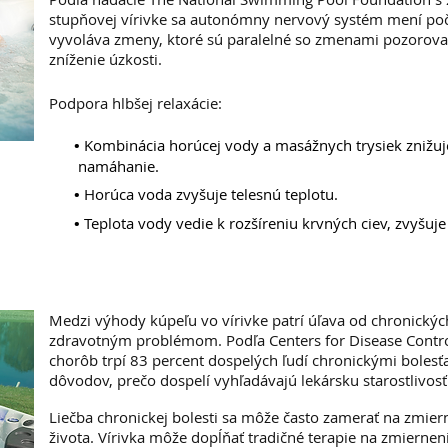
stupňovej vírivke sa autonómny nervový systém mení poč
vyvoláva zmeny, ktoré sú paralelné so zmenami pozorova
zníženie úzkosti.
Podpora hlbšej relaxácie:
•
Kombinácia horúcej vody a masážnych trysiek znižuj
namáhanie.
•
Horúca voda zvyšuje telesnú teplotu.
•
Teplota vody vedie k rozšíreniu krvných ciev, zvyšuje 
Medzi výhody kúpeľu vo vírivke patrí úľava od chronických
zdravotným problémom. Podľa Centers for Disease Contro
chorôb trpí 83 percent dospelých ľudí chronickými bolesťa
dôvodov, prečo dospelí vyhľadávajú lekársku starostlivosť
Liečba chronickej bolesti sa môže často zamerať na zmiern
života. Vírivka môže dopĺňať tradičné terapie na zmierneni