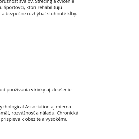
ružnosť svalov. Strečing a cvičenie
. Športovci, ktorí rehabilitujú
y a bezpečne rozhýbať stuhnuté kĺby.
d používania vírivky aj zlepšenie
ychological Association aj mierna
mäť, rozvážnosť a náladu. Chronická
 prispieva k obezite a vysokému