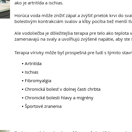
ako je artritída a ischias.
Horúca voda môže znížiť zápal a zvýšiť prietok krvi do sv
bolestivým kontrakciám svalov a kĺby pocítia tiež menší t
Ale vodoliečba je dôležitejšia terapia pre telo ako teplota
zameriavajú na svaly a uvoľňujú zvýšené napätie, aby ste 
Terapia vírivky môže byť prospešná pre ľudí s týmito stav
•
Artritída
•
Ischias
•
Fibromyalgia
•
Chronická bolesť v dolnej časti chrbta
•
Chronické bolesti hlavy a migrény
•
Športové zranenia