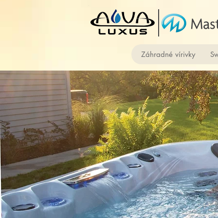
Záhradné vírivky
Sw