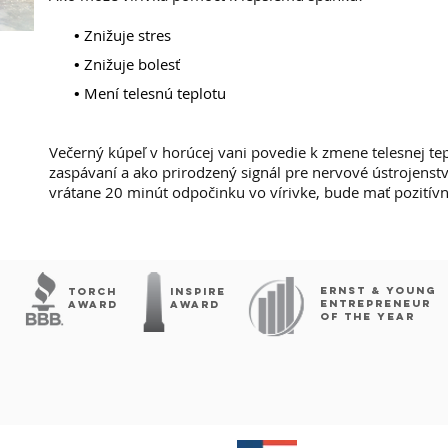
•
Znižuje stres
•
Znižuje bolesť
•
Mení telesnú teplotu
Večerný kúpeľ v horúcej vani povedie k zmene telesnej tep
zaspávaní a ako prirodzený signál pre nervové ústrojenstvo
vrátane 20 minút odpočinku vo vírivke, bude mať pozitívn
ERNST & YOUNG
Torch
INSPIRE
ENTREPRENEUR
Award
AWARD
OF THE YEAR