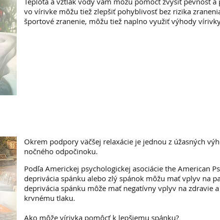
Teplota a vztlak vody vám môžu pomôcť zvýšiť pevnosť a p
vo vírivke môžu tiež zlepšiť pohyblivosť bez rizika zranenia
športové zranenie, môžu tiež naplno využiť výhody vírivk
Okrem podpory väčšej relaxácie je jednou z úžasných výho
nočného odpočinoku.
Podľa Americkej psychologickej asociácie the American Ps
deprivácia spánku alebo zlý spánok môžu mať vplyv na pa
deprivácia spánku môže mať negatívny vplyv na zdravie a
krvnému tlaku.
Ako môže vírivka pomôcť k lepšiemu spánku?