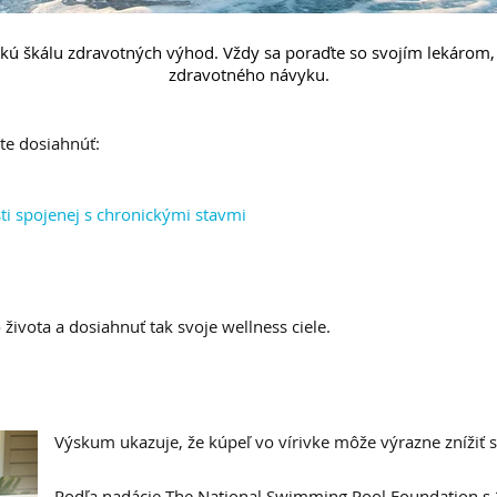
rokú škálu zdravotných výhod. Vždy sa poraďte so svojím lekárom
zdravotného návyku.
te dosiahnúť:
ti spojenej s chronickými stavmi
 života a dosiahnuť tak svoje wellness ciele.
ES A ÚZKOSŤ
Výskum ukazuje, že kúpeľ vo vírivke môže výrazne znížiť s
Podľa nadácie The National Swimming Pool Foundation 