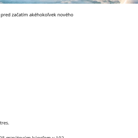
, pred začatím akéhokoľvek nového
tres.
s 25 minútovým kúpeľom v 102-