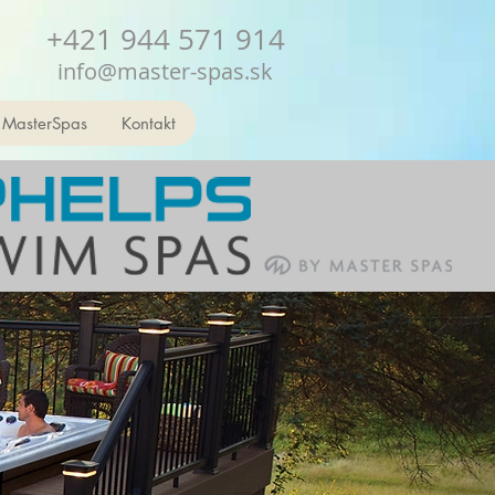
+421 944 571 914
info@master-spas.sk
 MasterSpas
Kontakt