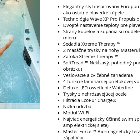
Elegantný štýl inšpirovaný Európou
ako ostatné plavecké kúpele
Technológia Wave XP Pro Propulsi
Dvojité nastavenie teploty pre plave
Strany kúpeľov a kúpania sú oddel
mieru
Sedadlá Xtreme Therapy ™
2 masážne trysky na nohy MasterBl
Zátoka Xtreme Therapy ™
SoftTread ™ Nekĺzavý, pohodlný p
obrázku)
Veslovacie a cvičebné zariadenia
4 funkcie laminárnej prietokovej v
Deluxe LED osvetlenie Waterline
Trysky z nehrdzavejúcej ocele
Filtrácia EcoPur Charge®
Nízka údržba
Modul Wi-Fi
Najviac energeticky účinné swim sp
amp elektrickej siete)
Master Force ™ Bio-magnetický tera
zápal Viac