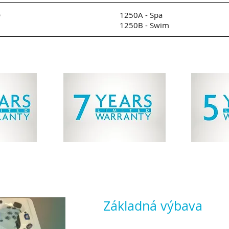
o
1250A - Spa
1250B - Swim
VYBAVEN
RA
POVRCH ŠKRUPINY
Základná výbava