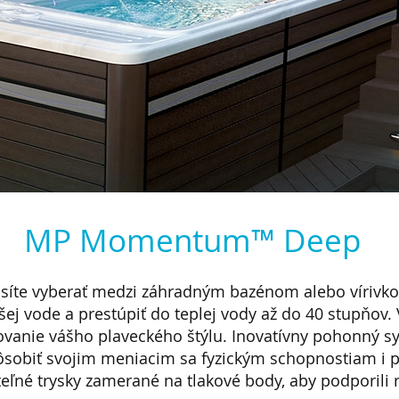
MP Momentum™ Deep
e vyberať medzi záhradným bazénom alebo vírivkou
ej vode a prestúpiť do teplej vody až do 40 stupňov. V
ovanie vášho plaveckého štýlu. Inovatívny pohonný s
pôsobiť svojim meniacim sa fyzickým schopnostiam i 
ľné trysky zamerané na tlakové body, aby podporili r