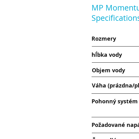
MP Moment
Specification
Rozmery
hĺbka vody
Objem vody
Váha (prázdna/p
Pohonný systém
Požadované napá