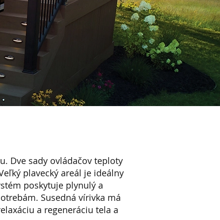
. Dve sady ovládačov teploty
eľký plavecký areál je ideálny
ystém poskytuje plynulý a
potrebám. Susedná vírivka má
elaxáciu a regeneráciu tela a