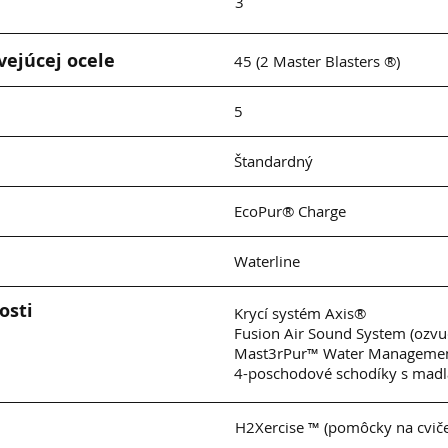
3
vejúcej ocele
45 (2 Master Blasters ®)
5
Štandardný
EcoPur® Charge
Waterline
osti
Krycí systém Axis®
Fusion Air Sound System (ozvu
Mast3rPur™ Water Managemen
4-poschodové schodíky s madl
H2Xercise ™ (pomôcky na cviče