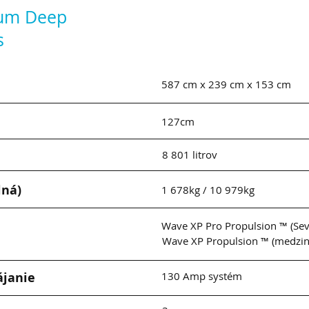
um Deep
s
587 cm x 239 cm x 153 cm
127cm
8 801 litrov
lná)
1 678kg / 10 979kg
Wave XP Pro Propulsion ™ (Se
Wave XP Propulsion ™ (medzi
janie
130 Amp systém