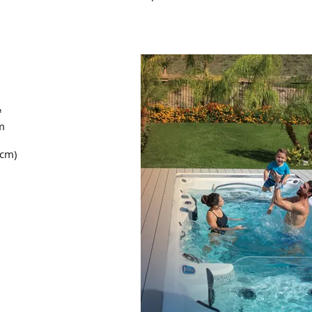
™
m
0cm)