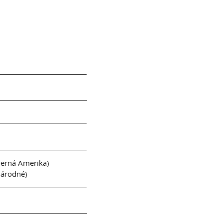
verná Amerika)
národné)