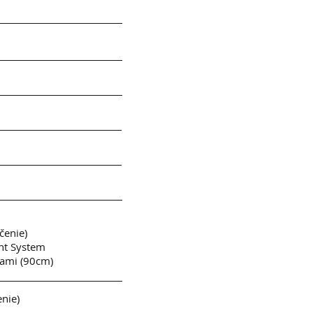
čenie)
t System
ami (90cm)
nie)