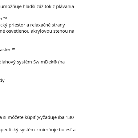
 umožňuje hladší zážitok z plávania
on ™
cký priestor a relaxačné strany
ené osvetlenou akrylovou stenou na
aster ™
odlahový systém SwimDek® (na
ody
a si môžete kúpiť (vyžaduje iba 130
peutický systém-zmierňuje bolesť a