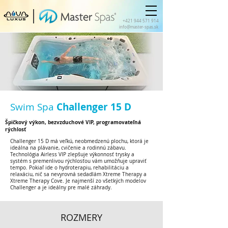
+421 944 571 914
info@master-spas.sk
Swim Spa
Challenger 15 D
Špičkový výkon, bezvzduchové VIP, programovateľná
rýchlosť
Challenger 15 D má veľkú, neobmedzenú plochu, ktorá je
ideálna na plávanie, cvičenie a rodinnú zábavu.
Technológia Airless VIP zlepšuje výkonnosť trysky a
systém s premenlivou rýchlosťou vám umožňuje upraviť
tempo. Pokiaľ ide o hydroterapiu, rehabilitáciu a
relaxáciu, nič sa nevyrovná sedadlám Xtreme Therapy a
Xtreme Therapy Cove. Je najmenší zo všetkých modelov
Challenger a je ideálny pre malé záhrady.
ROZMERY