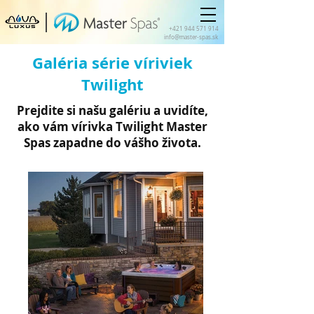
+421 944 571 914
info@master-spas.sk
Galéria série víriviek
Twilight
Prejdite si našu galériu a uvidíte,
ako vám vírivka Twilight Master
Spas zapadne do vášho života.